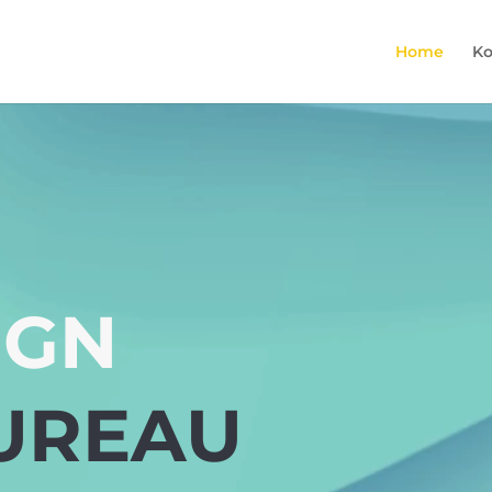
Home
Ko
IGN
UREAU